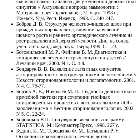
вычислительного анализа для уточненной диагностики
синуитов // Актуальные вопросы маммологии :
Материалы науч.-практ. конф., 31 марта 1998 г.,
Ижевск, Удм. Респ. Ижевск, 1998. C. 240-247.
Бобров Д. В. Структура челюстно-лицевых швов при
врожденных пороках лица, влияние нарушений
шовного роста и раннего ортопедического лечения на
рост расщепленной верхней челюсти. Дис. на соиск.
учен. степ. канд. мед. наук. Тверь, 1999. C. 123.
Богомильский М. Р., Фейгина В. М. Диагностика и
эмпирическое лечение острых синуситов у детей //
Лечащий врач. 2000. N 1. C. 4-8.
Бондарук В. В. Выявление латентных синуситов
ассоциированных с внутричерепными осложнениями //
Новости оториноларингологии и логопатологии. 2001.
N 4. C. 75-77.
Борзов А. В., Николаев М. П. Трудности диагностики и
врачебной тактики при сочетании гнойных
внутричерепных процессов с воспалительными ЛОР-
заболеваниями // Вестник оториноларингологии. 2002.
N 5. C. 22-24.
Боровиков В.П. Популярное введение в пограмму
STATISTICA. М.: КомпьютерПресс, 1998. 267 с.
Будник И. М., Терещенко Ф. М., Батыршин Р. У.
Особенности комплексного лечения детей с