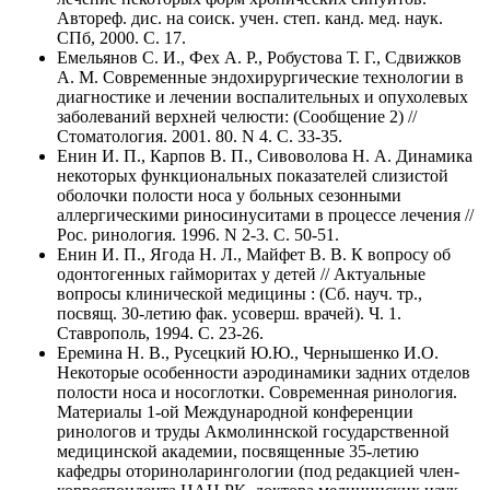
Автореф. дис. на соиск. учен. степ. канд. мед. наук.
СПб, 2000. C. 17.
Емельянов С. И., Фех А. Р., Робустова Т. Г., Сдвижков
А. М. Современные эндохирургические технологии в
диагностике и лечении воспалительных и опухолевых
заболеваний верхней челюсти: (Сообщение 2) //
Стоматология. 2001. 80. N 4. C. 33-35.
Енин И. П., Карпов В. П., Сивоволова Н. А. Динамика
некоторых функциональных показателей слизистой
оболочки полости носа у больных сезонными
аллергическими риносинуситами в процессе лечения //
Рос. ринология. 1996. N 2-3. C. 50-51.
Енин И. П., Ягода Н. Л., Майфет В. В. К вопросу об
одонтогенных гайморитах у детей // Актуальные
вопросы клинической медицины : (Сб. науч. тр.,
посвящ. 30-летию фак. усоверш. врачей). Ч. 1.
Ставрополь, 1994. C. 23-26.
Еремина Н. В., Русецкий Ю.Ю., Чернышенко И.О.
Некоторые особенности аэродинамики задних отделов
полости носа и носоглотки. Современная ринология.
Материалы 1-ой Международной конференции
ринологов и труды Акмолиннской государственной
медицинской академии, посвященные 35-летию
кафедры оториноларингологии (под редакцией член-