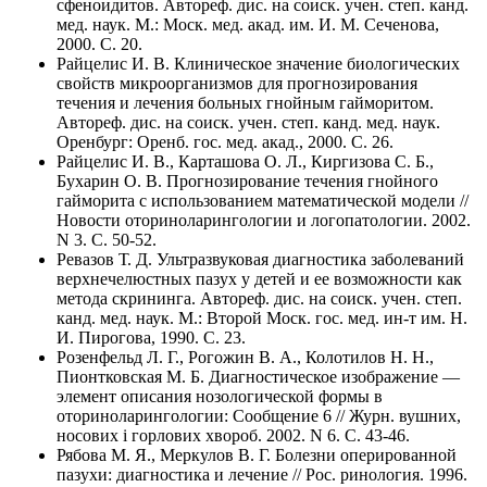
сфеноидитов. Автореф. дис. на соиск. учен. степ. канд.
мед. наук. М.: Моск. мед. акад. им. И. М. Сеченова,
2000. C. 20.
Райцелис И. В. Клиническое значение биологических
свойств микроорганизмов для прогнозирования
течения и лечения больных гнойным гайморитом.
Автореф. дис. на соиск. учен. степ. канд. мед. наук.
Оренбург: Оренб. гос. мед. акад., 2000. C. 26.
Райцелис И. В., Карташова О. Л., Киргизова С. Б.,
Бухарин О. В. Прогнозирование течения гнойного
гайморита с использованием математической модели //
Новости оториноларингологии и логопатологии. 2002.
N 3. C. 50-52.
Ревазов Т. Д. Ультразвуковая диагностика заболеваний
верхнечелюстных пазух у детей и ее возможности как
метода скрининга. Автореф. дис. на соиск. учен. степ.
канд. мед. наук. М.: Второй Моск. гос. мед. ин-т им. Н.
И. Пирогова, 1990. C. 23.
Розенфельд Л. Г., Рогожин В. А., Колотилов Н. Н.,
Пионтковская М. Б. Диагностическое изображение —
элемент описания нозологической формы в
оториноларингологии: Сообщение 6 // Журн. вушних,
носових i горлових хвороб. 2002. N 6. C. 43-46.
Рябова М. Я., Меркулов В. Г. Болезни оперированной
пазухи: диагностика и лечение // Рос. ринология. 1996.