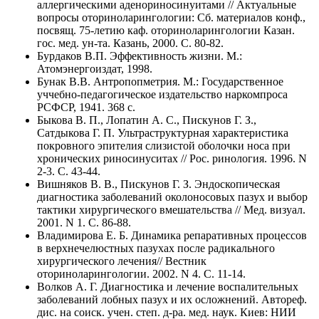
аллергическими аденориносинуитами // Актуальные
вопросы оториноларингологии: Сб. материалов конф.,
посвящ. 75-летию каф. оториноларингологии Казан.
гос. мед. ун-та. Казань, 2000. C. 80-82.
Бурдаков В.П. Эффективность жизни. М.:
Атомэнергоиздат, 1998.
Бунак В.В. Антропопметрия. М.: Государственное
уччебно-педагогическое издательство наркомпроса
РСФСР, 1941. 368 с.
Быкова В. П., Лопатин А. С., Пискунов Г. З.,
Сатдыкова Г. П. Ультраструктурная характеристика
покровного эпителия слизистой оболочки носа при
хронических риносинуситах // Рос. ринология. 1996. N
2-3. C. 43-44.
Вишняков В. В., Пискунов Г. З. Эндоскопическая
диагностика заболеваний околоносовых пазух и выбор
тактики хирургического вмешательства // Мед. визуал.
2001. N 1. C. 86-88.
Владимирова Е. Б. Динамика репаративных процессов
в верхнечелюстных пазухах после радикального
хирургического лечения// Вестник
оториноларингологии. 2002. N 4. C. 11-14.
Волков А. Г. Диагностика и лечение воспалительных
заболеваний лобных пазух и их осложнений. Автореф.
дис. на соиск. учен. степ. д-ра. мед. наук. Киев: НИИ