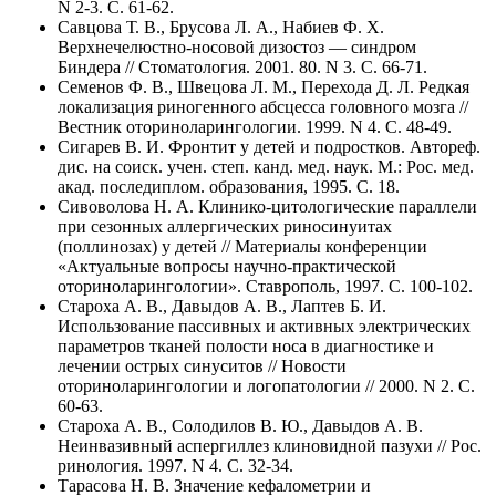
N 2-3. C. 61-62.
Савцова Т. В., Брусова Л. А., Набиев Ф. Х.
Верхнечелюстно-носовой дизостоз — синдром
Биндера // Стоматология. 2001. 80. N 3. C. 66-71.
Семенов Ф. В., Швецова Л. М., Перехода Д. Л. Редкая
локализация риногенного абсцесса головного мозга //
Вестник оториноларингологии. 1999. N 4. C. 48-49.
Сигарев В. И. Фронтит у детей и подростков. Автореф.
дис. на соиск. учен. степ. канд. мед. наук. М.: Рос. мед.
акад. последиплом. образования, 1995. C. 18.
Сивоволова Н. А. Клинико-цитологические параллели
при сезонных аллергических риносинуитах
(поллинозах) у детей // Материалы конференции
«Актуальные вопросы научно-практической
оториноларингологии». Ставрополь, 1997. C. 100-102.
Староха А. В., Давыдов А. В., Лаптев Б. И.
Использование пассивных и активных электрических
параметров тканей полости носа в диагностике и
лечении острых синуситов // Новости
оториноларингологии и логопатологии // 2000. N 2. C.
60-63.
Староха А. В., Солодилов В. Ю., Давыдов А. В.
Неинвазивный аспергиллез клиновидной пазухи // Рос.
ринология. 1997. N 4. C. 32-34.
Тарасова Н. В. Значение кефалометрии и