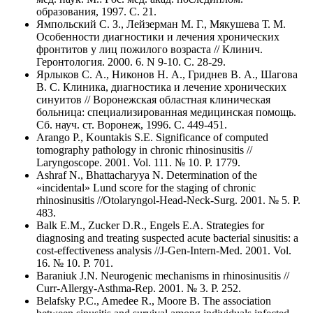
образования, 1997. C. 21.
Ямпольский С. З., Лейзерман М. Г., Мякушева Т. М.
Особенности диагностики и лечения хронических
фронтитов у лиц пожилого возраста // Клинич.
Геронтология. 2000. 6. N 9-10. C. 28-29.
Ярлыков С. А., Никонов Н. А., Гриднев В. А., Шагова
В. С. Клиника, диагностика и лечение хронических
синуитов // Воронежская областная клиническая
больница: специализированная медицинская помощь.
Сб. науч. ст. Воронеж, 1996. C. 449-451.
Arango P., Kountakis S.E. Significance of computed
tomography pathology in chronic rhinosinusitis //
Laryngoscope. 2001. Vol. 111. № 10. P. 1779.
Ashraf N., Bhattacharyya N. Determination of the
«incidental» Lund score for the staging of chronic
rhinosinusitis //Otolaryngol-Head-Neck-Surg. 2001. № 5. P.
483.
Balk E.M., Zucker D.R., Engels E.A. Strategies for
diagnosing and treating suspected acute bacterial sinusitis: a
cost-effectiveness analysis //J-Gen-Intern-Med. 2001. Vol.
16. № 10. Р. 701.
Baraniuk J.N. Neurogenic mechanisms in rhinosinusitis //
Curr-Allergy-Asthma-Rep. 2001. № 3. Р. 252.
Belafsky P.C., Amedee R., Moore B. The association