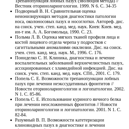
Трепанопункция лобных пазух (эволюция метода) //
Вестник оториноларингологии. 1999. N 6. C. 34-35
Подворный В. Н. Сравнительная оценка
неионизирующих методов диагностики патологии
носа, околоносовых пазух и носоглотки. Автореф. дис.
на соиск. учен. степ. канд. мед. наук. Киев: Киев. мед.
ин-т им. А. А. Богомольца, 1990. C. 23.
Польма Л. В. Оценка мягких тканей профиля лица и
костей лицевого отдела черепа у подростков с
сагиттальными аномалиями окклюзии. Дис. на соиск.
учен. степ. канд. мед. наук. М., 1996. C. 176.
Пониделко С. Н. Клиника, диагностика и лечение
воспалительных заболеваний верхнечелюстных пазух,
ассоциированных с хламидийной инфекцией. Дис. на
соиск. учен. степ. канд. мед. наук. СПб., 2001. C. 179.
Попель С. Е. Возможности трепанопункции лобных
пазух при лечении неэкссудативных фронтитов //
Новости оториноларингологии и логопатологии. 2002.
N 1. C. 85-86.
Попель С. Е. Использование куриного яичного белка
при лечении неосложненных фронтитов // Новости
оториноларингологии и логопатологии. 2001. N 1. C.
82-84.
Разумный В. П. Возможности катетеризации
клиновидных пазух в диагностике и лечении