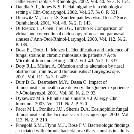
catheterised rabbits // Rhinology. 2002. Vol. 40. № 3. Р. 154.
Daudia A.T., Jones N.S. Facial migraine in a rhinological
setting // Clin-Otolaryngol. 2002. Vol. 27. № 6. Р. 521.
Dinowitz M., Leen J.S. Sudden painless visual loss // Surv-
Ophthalmol. 2001. Vol. 46. № 2. Р. 143.
Di-Rienzo L., Coen-Tirelli G., Turchio P. Comparison of
virtual and conventional endoscopy of nose and paranasal
sinuses // Ann-Otol-Rhinol-Laryngol. 2003. Vol. 112. № 2.
Р. 139.
Dosa E., Doczi I., Mojzes L. Identification and incidence of
fungal strains in chronic rhinosinusitis patients // Acta-
Microbiol-Immunol-Hung. 2002. Vol. 49. № 2. Р. 337.
Doty R.L., Mishra A. Olfaction and its alteration by nasal
obstruction, rhinitis, and rhinosinusitis // Laryngoscope.
2001. Vol. 111. № 3. Р. 409.
Durr D.G., Desrosiers M.Y., Dassa C. Impact of
rhinosinusitis in health care delivery: the Quebec experience
// J-Otolaryngol. 2001. Vol. 30. № 2. Р. 93.
Dykewicz M.S. Rhinitis and sinusitis // J-Allergy-Clin-
Immunol. 2003. Vol. 111. № 2. Р. 520.
Facer M.L., Ponikau J.U., Sherris D.A. Eosinophilic fungal
rhinosinusitis of the lacrimal sac // Laryngoscope. 2003. Vol.
113. № 2. Р. 210.
Finegold S.M., Flynn M.J., Rose F.V. Bacteriologic findings
associated with chronic bacterial maxillary sinusitis in adults