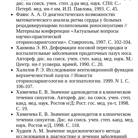
дис. на соиск. учен. степ. д-ра мед. наук. СПб: С.-
Петерб. мед. ин-т им. И.П. Павлова, 1993. C. 45.
Фаянс А. А. О диагностических возможностях
математического анализа ритма сердца у больных
рецидивирующими полипозными риносинуитами //
Материалы конференции «Актуальные вопросы
научно-практической
оториноларингологии». Ставрополь, 1997. C. 102-104.
Хаимова Э. Ю. Деформации носовой перегородки и
воспалительные заболевания придаточных пазух носа.
Автореф. дис. на соиск. учен. степ. канд. мед. наук. М.:
Центр. ин-т усоверш. врачей, 1990. C. 20.
Халилов Р. Э. Исследование вентиляционной функции
верхнечелюстной пазухи // Новости
оториноларингологии и логопатологии. 1999. N 1. C.
106-107.
Химичева Е. В. Значение аденоидитов в клиническом
течении синуитов. Автореф. дис. на соиск. учен. степ.
канд. мед. наук. Ростов н/Д: Рост. гос. мед. ун-т, 1998.
C. 19.
Химичева Е. В. Значение аденоидитов в клиническом
течении синуитов. Дис. на соиск. учен. степ. канд. мед.
наук. Ростов н/Д, 1998. C. 118.
Худиев А. М. Значение эндоскопического метода
исследования в диагностике и лечении заболеваний