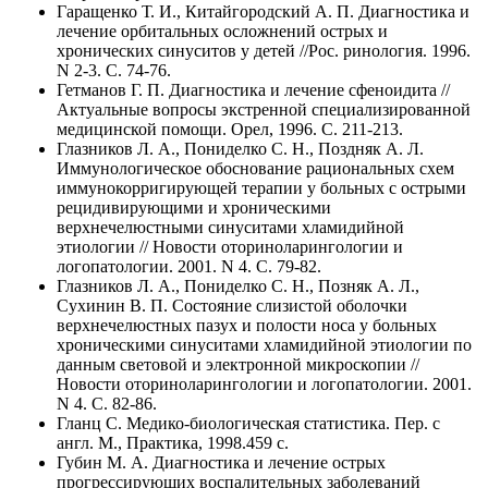
Гаращенко Т. И., Китайгородский А. П. Диагностика и
лечение орбитальных осложнений острых и
хронических синуситов у детей //Рос. ринология. 1996.
N 2-3. C. 74-76.
Гетманов Г. П. Диагностика и лечение сфеноидита //
Актуальные вопросы экстренной специализированной
медицинской помощи. Орел, 1996. C. 211-213.
Глазников Л. А., Пониделко С. Н., Поздняк А. Л.
Иммунологическое обоснование рациональных схем
иммунокорригирующей терапии у больных с острыми
рецидивирующими и хроническими
верхнечелюстными синуситами хламидийной
этиологии // Новости оториноларингологии и
логопатологии. 2001. N 4. C. 79-82.
Глазников Л. А., Пониделко С. Н., Позняк А. Л.,
Сухинин В. П. Состояние слизистой оболочки
верхнечелюстных пазух и полости носа у больных
хроническими синуситами хламидийной этиологии по
данным световой и электронной микроскопии //
Новости оториноларингологии и логопатологии. 2001.
N 4. C. 82-86.
Гланц С. Медико-биологическая статистика. Пер. с
англ. М., Практика, 1998.459 с.
Губин М. А. Диагностика и лечение острых
прогрессирующих воспалительных заболеваний