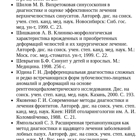
Шилов М. В. Вихретоковая синусоскопия в
диагностике и оценке эффективности лечения
верхнечелюстных синуситов. Автореф. дис. на соиск.
учен. степ. канд. мед. наук. Новосибирск: Сиб. гос.
мед. ун-т, 1999. C. 23.
Шишканов А. В. Клинико-морфологическая
характеристика врожденных и приобретенных
деформаций челюстей и их хирургическое лечение.
Автореф. дис. на соиск. учен. степ. канд. мед. наук. М.:
Моск. гос. мед.-стоматол. ун-т, 1999. C. 22.
Шеврыгин Б.Ф. Синуит у детей и взрослых. М.:
Медицина. 1998. 256 с.
Юдина Г. Н. Дифференциальная диагностика сложных
и редко встречающихся форм зубочелюстно-лицевых
аномалий и деформаций на основе
рентгеноцефалометрического исследования. Дис. на
соиск. учен. степ. канд. мед. наук. Казань, 2000. C. 193.
Яковенко Г. И. Современные методы диагностики и
лечения фронтитов. Автореф. дис. на соиск. учен. степ.
канд. мед. наук. Киев: НИИ отоларингологии им. А. И.
Коломийченко, 1988. C. 21.
Ямпольский С. З. Расширенная трепанопункция как
метод диагностики и щадящего лечения заболеваний
лобных пазух. Автореф. дис. на соиск. учен. степ. канд.
мед. наук. М.: Рос. мед. акад. последиплом.