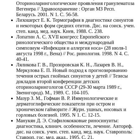
Оториноларингологические проявления гранулематоза
Вегенера // Здравоохранение : Орган МЗ Респ.
Беларусь. 2001. N 1. C. 56-58.
Лихошерст Е. К. Термография в диагностике синуитов
и некоторых форм средних отитов. Дис. на соиск. учен.
степ. канд. мед. наук. Киев, 1988. C. 238.
Лопатин А. С. XVII конгресс Европейского
ринологического общества и международный
симпозиум «Инфекция и аллергия носа» (28 июля-1
августа 1998 г., Вена) // Рос. ринология. 1998. N 4. C.
40-41.
Ляликова Г. В., Прозоровская К. Н., Лазарев В. Н.,
Меркулова Е. П. Новый подход к прогнозированию
течения острых гнойных синуитов у детей // Тезисы
докладов второй конференции детских
оториноларингологов СССР (29-30 марта 1989 г.,
Звенигород). М., 1989. C. 104-105.
Мазур З. М., Гофман В. Р. Иммунологические и
дерматоглифические показатели при остром и
хроническом гайморите // Журн. ушных, носовых и
горловых болезней. 1995. N 1. C. 12-15.
Манукян Д. Э. Стафилококковые риносинуиты:
диагностика, клинич. особенности, лечение. Автореф.
дис. на соиск. учен. степ. канд. мед. наук. Ставрополь:
Ставроп. гос. мед. акад., 1995. С. 21.