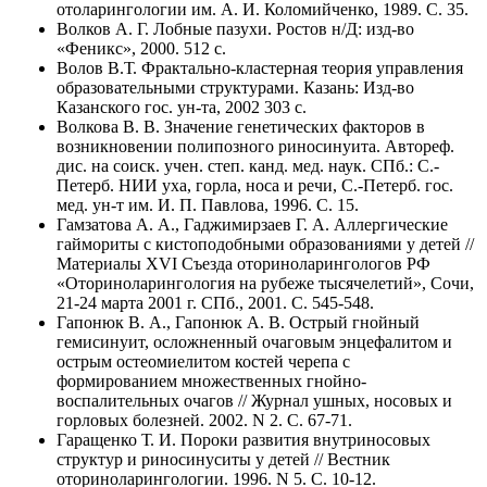
отоларингологии им. А. И. Коломийченко, 1989. C. 35.
Волков А. Г. Лобные пазухи. Ростов н/Д: изд-во
«Феникс», 2000. 512 с.
Волов В.Т. Фрактально-кластерная теория управления
образовательными структурами. Казань: Изд-во
Казанского гос. ун-та, 2002 303 с.
Волкова В. В. Значение генетических факторов в
возникновении полипозного риносинуита. Автореф.
дис. на соиск. учен. степ. канд. мед. наук. СПб.: С.-
Петерб. НИИ уха, горла, носа и речи, С.-Петерб. гос.
мед. ун-т им. И. П. Павлова, 1996. C. 15.
Гамзатова А. А., Гаджимирзаев Г. А. Аллергические
гаймориты с кистоподобными образованиями у детей //
Материалы XVI Съезда оториноларингологов РФ
«Оториноларингология на рубеже тысячелетий», Сочи,
21-24 марта 2001 г. СПб., 2001. C. 545-548.
Гапонюк В. А., Гапонюк А. В. Острый гнойный
гемисинуит, осложненный очаговым энцефалитом и
острым остеомиелитом костей черепа с
формированием множественных гнойно-
воспалительных очагов // Журнал ушных, носовых и
горловых болезней. 2002. N 2. C. 67-71.
Гаращенко Т. И. Пороки развития внутриносовых
структур и риносинуситы у детей // Вестник
оториноларингологии. 1996. N 5. C. 10-12.