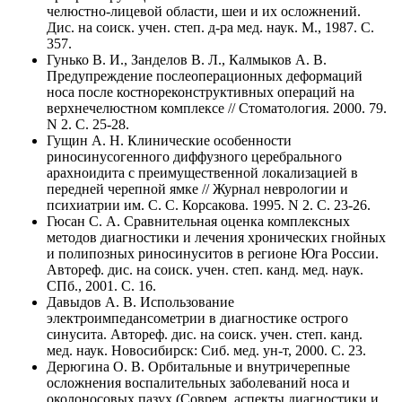
челюстно-лицевой области, шеи и их осложнений.
Дис. на соиск. учен. степ. д-ра мед. наук. М., 1987. C.
357.
Гунько В. И., Занделов В. Л., Калмыков А. В.
Предупреждение послеоперационных деформаций
носа после костнореконструктивных операций на
верхнечелюстном комплексе // Стоматология. 2000. 79.
N 2. C. 25-28.
Гущин А. Н. Клинические особенности
риносинусогенного диффузного церебрального
арахноидита с преимущественной локализацией в
передней черепной ямке // Журнал неврологии и
психиатрии им. С. С. Корсакова. 1995. N 2. C. 23-26.
Гюсан С. А. Сравнительная оценка комплексных
методов диагностики и лечения хронических гнойных
и полипозных риносинуситов в регионе Юга России.
Автореф. дис. на соиск. учен. степ. канд. мед. наук.
СПб., 2001. C. 16.
Давыдов А. В. Использование
электроимпедансометрии в диагностике острого
синусита. Автореф. дис. на соиск. учен. степ. канд.
мед. наук. Новосибирск: Сиб. мед. ун-т, 2000. C. 23.
Дерюгина О. В. Орбитальные и внутричерепные
осложнения воспалительных заболеваний носа и
околоносовых пазух (Соврем. аспекты диагностики и