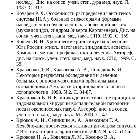
исслед.). Дис. на соиск. учен. степ. д-ра мед. наук. Л.,
1987. C. 317.
Кочарян Р. Х. Особенности распределения антигенов
системы HLA у больных с некоторыми формами
наследственно обусловленных заболеваний легких
(муковисцидоз, синдром Зиверта-Картагенера). Дис. на
соиск. учен. степ. канд. мед. наук. СПб, 1992. C. 159.
Кошель В. И. Хронические риносинуиты в регионе
Юга России: этиол., патогенет., эпидемиол. аспекты.
Комплекс. методы профилактики и лечения. Автореф.
дис. на соиск. учен. степ. канд. мед. наук. СПб, 1999. C.
35.
Кравченко Д. В., Кравченко А. В., Попадюк В. И.
Некоторые результаты обследования и лечения
больных с риносинусогенными орбитальными
осложнениями // Новости оториноларингологии и
логопатологии. 1998. N 2. C. 84-87.
Красножен В. Н. Клинико-диагностические принципы
эндоназальной хирургии воспалительной патологии
носа и околоносовых пазух. Автореф. дис. на соиск.
учен. степ. канд. мед. наук. М., 2001. C. 47.
Крюков А. И., Сединкин А. А., Алексанян Т. А.
Лечебно-диагностическая тактика при остром синусите
// Вестник оториноларингологии. 2002. N 5. C. 51-56.
Крюкова Н. А., Ковалева Л. М., Косенко В. А.