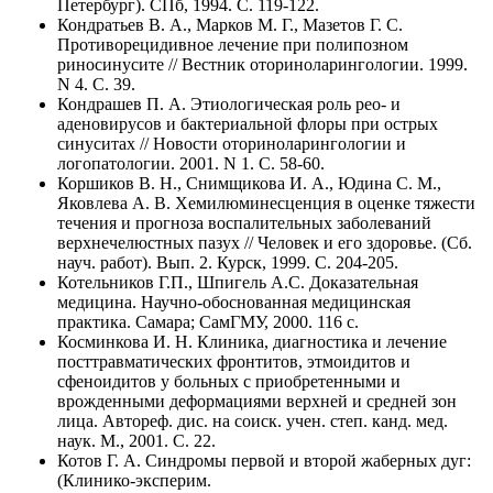
Петербург). СПб, 1994. C. 119-122.
Кондратьев В. А., Марков М. Г., Мазетов Г. С.
Противорецидивное лечение при полипозном
риносинусите // Вестник оториноларингологии. 1999.
N 4. C. 39.
Кондрашев П. А. Этиологическая роль рео- и
аденовирусов и бактериальной флоры при острых
синуситах // Новости оториноларингологии и
логопатологии. 2001. N 1. C. 58-60.
Коршиков В. Н., Снимщикова И. А., Юдина С. М.,
Яковлева А. В. Хемилюминесценция в оценке тяжести
течения и прогноза воспалительных заболеваний
верхнечелюстных пазух // Человек и его здоровье. (Сб.
науч. работ). Вып. 2. Курск, 1999. C. 204-205.
Котельников Г.П., Шпигель А.С. Доказательная
медицина. Научно-обоснованная медицинская
практика. Самара; СамГМУ, 2000. 116 с.
Косминкова И. Н. Клиника, диагностика и лечение
посттравматических фронтитов, этмоидитов и
сфеноидитов у больных с приобретенными и
врожденными деформациями верхней и средней зон
лица. Автореф. дис. на соиск. учен. степ. канд. мед.
наук. М., 2001. C. 22.
Котов Г. А. Синдромы первой и второй жаберных дуг:
(Клинико-эксперим.