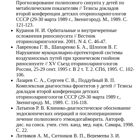
Прогнозирование полипозного синуита у детей по
метаболическим показателям // Тезисы докладов
второй конференции детских оториноларингологов
СССР (29-30 марта 1989 г., Звенигород). М., 1989. C.
121-123.
Куранов Н. И. Орбитальные и внутричерепные
осложнения риносинусита // Вестник
оториноларингологии. 2001. N 4. C. 46-47.
Лавренова Г. В., Шапаренко Б. А., Шлопов В. Г.
Нарушение мукоцилиарно-протекторной системы
воздухоносных путей при хроническом гнойном
риносинуите // XV Съезд оториноларингологов
России, 25-29 сент. 1995 г. В 2 т. Т. 2. СПб, 1995. C. 102-
106.
Лазарев С. А., Сергеев С. В., Поддубный В. П.
Комплексная диагностика фронтитов у детей // Тезисы
докладов второй конференции детских
оториноларингологов СССР (29-30 марта 1989 г.,
Звенигород). М., 1989. C. 116-118.
Латыпов Р. В. Клинико-диагностическое обоснование
эндоскопических операций и послеоперационное
лечение полипозного этмоидогайморита. Автореф.
дис. на соиск. учен. степ. канд. мед. наук. Самара, 1998.
C. 22.
Литвяков А. М., Ситников В. П., Веремеева З. И.