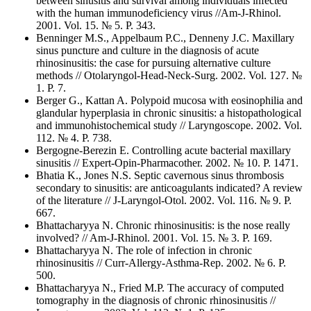
between sinusitis and survival among individuals infected
with the human immunodeficiency virus //Am-J-Rhinol.
2001. Vol. 15. № 5. Р. 343.
Benninger M.S., Appelbaum P.C., Denneny J.C. Maxillary
sinus puncture and culture in the diagnosis of acute
rhinosinusitis: the case for pursuing alternative culture
methods // Otolaryngol-Head-Neck-Surg. 2002. Vol. 127. №
1. Р. 7.
Berger G., Kattan A. Polypoid mucosa with eosinophilia and
glandular hyperplasia in chronic sinusitis: a histopathological
and immunohistochemical study // Laryngoscope. 2002. Vol.
112. № 4. Р. 738.
Bergogne-Berezin E. Controlling acute bacterial maxillary
sinusitis // Expert-Opin-Pharmacother. 2002. № 10. Р. 1471.
Bhatia K., Jones N.S. Septic cavernous sinus thrombosis
secondary to sinusitis: are anticoagulants indicated? A review
of the literature // J-Laryngol-Otol. 2002. Vol. 116. № 9. Р.
667.
Bhattacharyya N. Chronic rhinosinusitis: is the nose really
involved? // Am-J-Rhinol. 2001. Vol. 15. № 3. Р. 169.
Bhattacharyya N. The role of infection in chronic
rhinosinusitis // Curr-Allergy-Asthma-Rep. 2002. № 6. Р.
500.
Bhattacharyya N., Fried M.P. The accuracy of computed
tomography in the diagnosis of chronic rhinosinusitis //