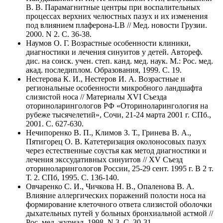
В. В. Парамагнитные центры при воспалительных
процессах верхних челюстных пазух и их изменения
под влиянием плаферона-LB // Мед. новости Грузии.
2000. N 2. C. 36-38.
Наумов О. Г. Возрастные особенности клиники,
диагностики и лечения синуитов у детей. Автореф.
дис. на соиск. учен. степ. канд. мед. наук. М.: Рос. мед.
акад. последиплом. Образования, 1999. C. 19.
Нестерова К. И., Нестеров И. А. Возрастные и
региональные особенности микробного ландшафта
слизистой носа // Материалы XVI Съезда
оториноларингологов РФ «Оториноларингология на
рубеже тысячелетий», Сочи, 21-24 марта 2001 г. СПб.,
2001. C. 627-630.
Нечипоренко В. П., Климов З. Т., Гринева В. А.,
Пятигорец О. В. Катетеризация околоносовых пазух
через естественные соустья как метод диагностики и
лечения экссудативных синуитов // XV Съезд
оториноларингологов России, 25-29 сент. 1995 г. В 2 т.
Т. 2. СПб, 1995. C. 136-140.
Овчаренко С. И., Чичкова Н. В., Опаленова В. А.
Влияние аллергических поражений полости носа на
формирование клеточного ответа слизистой оболочки
дыхательных путей у больных бронхиальной астмой //
Рос. мед. журнал. 1998. N 3. C. 30-31.