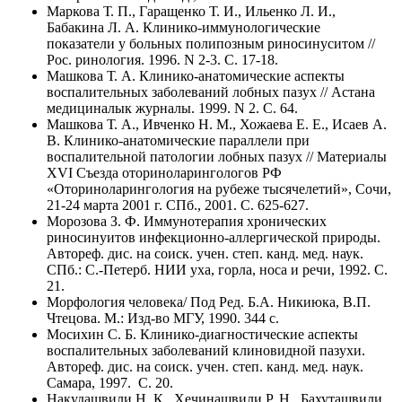
Маркова Т. П., Гаращенко Т. И., Ильенко Л. И.,
Бабакина Л. А. Клинико-иммунологические
показатели у больных полипозным риносинуситом //
Рос. ринология. 1996. N 2-3. C. 17-18.
Машкова Т. А. Клинико-анатомические аспекты
воспалительных заболеваний лобных пазух // Астана
медициналык журналы. 1999. N 2. C. 64.
Машкова Т. А., Ивченко Н. М., Хожаева Е. Е., Исаев А.
В. Клинико-анатомические параллели при
воспалительной патологии лобных пазух // Материалы
XVI Съезда оториноларингологов РФ
«Оториноларингология на рубеже тысячелетий», Сочи,
21-24 марта 2001 г. СПб., 2001. C. 625-627.
Морозова З. Ф. Иммунотерапия хронических
риносинуитов инфекционно-аллергической природы.
Автореф. дис. на соиск. учен. степ. канд. мед. наук.
СПб.: С.-Петерб. НИИ уха, горла, носа и речи, 1992. C.
21.
Морфология человека/ Под Ред. Б.А. Никиюка, В.П.
Чтецова. М.: Изд-во МГУ, 1990. 344 с.
Мосихин С. Б. Клинико-диагностические аспекты
воспалительных заболеваний клиновидной пазухи.
Автореф. дис. на соиск. учен. степ. канд. мед. наук.
Самара, 1997. C. 20.
Накудашвили Н. К., Хечинашвили Р. Н., Бахуташвили