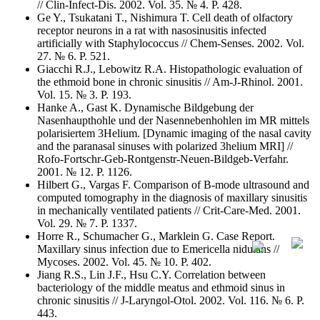
// Clin-Infect-Dis. 2002. Vol. 35. № 4. Р. 428.
Ge Y., Tsukatani T., Nishimura T. Cell death of olfactory
receptor neurons in a rat with nasosinusitis infected
artificially with Staphylococcus // Chem-Senses. 2002. Vol.
27. № 6. Р. 521.
Giacchi R.J., Lebowitz R.A. Histopathologic evaluation of
the ethmoid bone in chronic sinusitis // Am-J-Rhinol. 2001.
Vol. 15. № 3. Р. 193.
Hanke A., Gast K. Dynamische Bildgebung der
Nasenhaupthohle und der Nasennebenhohlen im MR mittels
polarisiertem 3Helium. [Dynamic imaging of the nasal cavity
and the paranasal sinuses with polarized 3helium MRI] //
Rofo-Fortschr-Geb-Rontgenstr-Neuen-Bildgeb-Verfahr.
2001. № 12. Р. 1126.
Hilbert G., Vargas F. Comparison of B-mode ultrasound and
computed tomography in the diagnosis of maxillary sinusitis
in mechanically ventilated patients // Crit-Care-Med. 2001.
Vol. 29. № 7. Р. 1337.
Horre R., Schumacher G., Marklein G. Case Report.
Maxillary sinus infection due to Emericella nidulans //
Mycoses. 2002. Vol. 45. № 10. Р. 402.
Jiang R.S., Lin J.F., Hsu C.Y. Correlation between
bacteriology of the middle meatus and ethmoid sinus in
chronic sinusitis // J-Laryngol-Otol. 2002. Vol. 116. № 6. Р.
443.