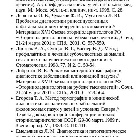
лечения). Автореф. дис. на соиск. учен. степ. канд. мед.
наук. М.: Моск. обл. н.-и. клинич. ин-т, 1998. C. 28.
Дерюгина О. В., Чумаков Ф. И., Мусатенко Л. Ю.
Проблемы диагностики риносинусогенных
орбитальных и внутричерепных осложнений //
Материалы XVI Съезда оториноларингологов РФ
«Оториноларингология на рубеже тысячелетий», Сочи,
21-24 марта 2001 г. СПб., 2001. C. 557-559.
Дистель В. А., Сунцов В. Г., Вагнер В. Д. Метод
профилактики и лечения зубочелюстных аномалий,
связанных с нарушением носового дыхания //
Стоматология. 1998. 77. N 2. C. 53-54.
Добротин В. Е. Роль компьютерной томографии в
диагностике заболеваний клиновидной пазухи //
Материалы XVI Съезда оториноларингологов РФ
«Оториноларингология на рубеже тысячелетий», Сочи,
21-24 марта 2001 г. СПб., 2001. C. 559-564.
Егорова Т. А. Метод термографии в клинической
диагностике воспалительных заболеваний
околоносовых пазух у детей в условиях Севера //
Тезисы докладов второй конференции детских
оториноларингологов СССР (29-30 марта 1989 г.,
Звенигород). М., 1989. C. 110-111.
Емельяненко Л. М. Диагностика и патогенетическое
лечение некоторых форм хронических синуитов.