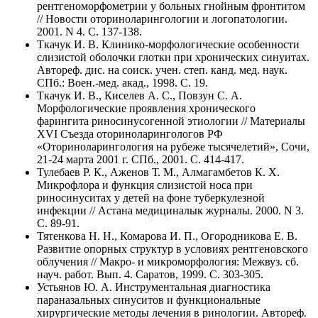
рентгеноморфометрии у больных гнойным фронтитом
// Новости оториноларингологии и логопатологии.
2001. N 4. C. 137-138.
Ткачук И. В. Клинико-морфологические особенности
слизистой оболочки глотки при хронических синуитах.
Автореф. дис. на соиск. учен. степ. канд. мед. наук.
СПб.: Воен.-мед. акад., 1998. C. 19.
Ткачук И. В., Киселев А. С., Повзун С. А.
Морфологические проявления хронического
фарингита риносинусогенной этиологии // Материалы
XVI Съезда оториноларингологов РФ
«Оториноларингология на рубеже тысячелетий», Сочи,
21-24 марта 2001 г. СПб., 2001. C. 414-417.
Тулебаев Р. К., Аженов Т. М., Алмагамбетов К. Х.
Микрофлора и функция слизистой носа при
риносинуситах у детей на фоне туберкулезной
инфекции // Астана медициналык журналы. 2000. N 3.
C. 89-91.
Тятенкова Н. Н., Комарова И. П., Огородникова Е. В.
Развитие опорных структур в условиях рентгеновского
облучения // Макро- и микроморфология: Межвуз. сб.
науч. работ. Вып. 4. Саратов, 1999. C. 303-305.
Устьянов Ю. А. Инструментальная диагностика
параназальных синуситов и функциональные
хирургические методы лечения в ринологии. Автореф.