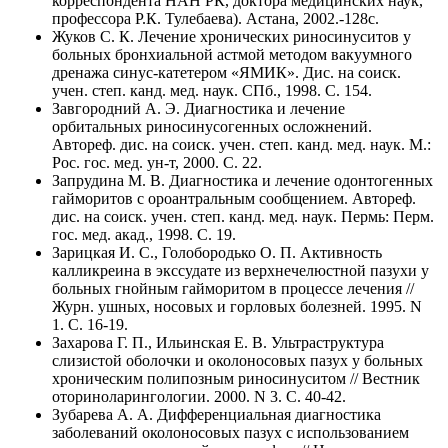
корреспондента НАН РК, доктора медицинских наук,
профессора Р.К. Тулебаева). Астана, 2002.-128с.
Жуков С. К. Лечение хронических риносинуситов у
больных бронхиальной астмой методом вакуумного
дренажа синус-катетером «ЯМИК». Дис. на соиск.
учен. степ. канд. мед. наук. СПб., 1998. C. 154.
Завгородний А. Э. Диагностика и лечение
орбитальных риносинусогенных осложнений.
Автореф. дис. на соиск. учен. степ. канд. мед. наук. М.:
Рос. гос. мед. ун-т, 2000. C. 22.
Запрудина М. В. Диагностика и лечение одонтогенных
гайморитов с ороантральным сообщением. Автореф.
дис. на соиск. учен. степ. канд. мед. наук. Пермь: Перм.
гос. мед. акад., 1998. C. 19.
Зарицкая И. С., Голобородько О. П. Активность
калликреина в экссудате из верхнечелюстной пазухи у
больных гнойным гайморитом в процессе лечения //
Журн. ушных, носовых и горловых болезней. 1995. N
1. C. 16-19.
Захарова Г. П., Ильинская Е. В. Ультраструктура
слизистой оболочки и околоносовых пазух у больных
хроническим полипозным риносинуситом // Вестник
оториноларингологии. 2000. N 3. C. 40-42.
Зубарева А. А. Дифференциальная диагностика
заболеваний околоносовых пазух с использованием