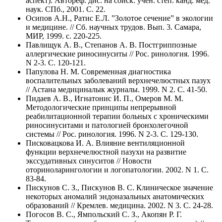
аспект). Автореф. дис. на соиск. учен. степ. канд. мед.
наук. СПб., 2001. C. 22.
Осипов А.Н., Ратис Е.Л. ”Золотое сечение” в экологии
и медицине. // Сб. научных трудов. Вып. 3. Самара,
МИР, 1999. с. 220-225.
Павлищук А. В., Степанов А. В. Постгриппозные
аллергические риносинуситы // Рос. ринология. 1996.
N 2-3. C. 120-121.
Папулова Н. М. Современная диагностика
воспалительных заболеваний верхнечелюстных пазух
// Астана медициналык журналы. 1999. N 2. C. 41-50.
Пидаев А. В., Игнатонис И. П., Омеров М. М.
Методологические принципы непрерывной
реабилитационной терапии больных с хроническими
риносинуситами и патологией бронхолегочной
системы // Рос. ринология. 1996. N 2-3. C. 129-130.
Писковацкова И. А. Влияние вентиляционной
функции верхнечелюстной пазухи на развитие
экссудативных синуситов // Новости
оториноларингологии и логопатологии. 2002. N 1. C.
83-84.
Пискунов С. З., Пискунов В. С. Клиническое значение
некоторых аномалий эндоназальных анатомических
образований // Кремлев. медицина. 2002. N 3. C. 24-28.
Погосов В. С., Ямпольский С. З., Акопян Р. Г.