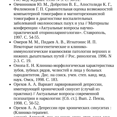
Овчинников Ю. М., Добротин В. Е., Апостолиди К. Г.,
Филимонов Г. П. Сравнительная оценка возможностей
компьютерной томографии и магниторезонансной
томографии в диагностике воспалительных
заболеваний околоносовых пазух и уха // Материалы
конференции «Актуальные вопросы научно-
практической оториноларингологии». Ставрополь,
1997. C. 54-55.
Омеров М. М., Пидаев А. В., Игнатонис И. П.
Некоторые патогенетические и клинико-
иммунологические взаимосвязи патологии верхних и
нижних дыхательных путей // Рос. ринология. 1996. N
2-3. C. 19.
Онопа Е. Н. Клинико-морфологическая характеристика
зубов, зубных рядов, челюстей и лица у больных
пародонтитом. Дис. на соиск. учен. степ. канд. мед.
наук. Омск, 1998. C. 183.
Орехов А. А. Вариант ларвированной депрессии,
имитирующей хронический синусит (случай из
практики) // Актуальные вопросы современной
психиатрии и наркологии: [Сб. ст.]. Вып. 2. Пенза,
1998. C. 50-52.
Орехов А. А. Депрессии при хронических синуситах :
(Клинико-терапевт.