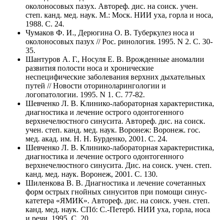
околоносовых пазух. Автореф. дис. на соиск. учен.
степ. канд. мед. наук. М.: Моск. НИИ уха, горла и носа,
1988. C. 24.
Чумаков Ф. И., Дерюгина О. В. Туберкулез носа и
околоносовых пазух // Рос. ринология. 1995. N 2. C. 30-
35.
Шантуров А. Г., Носуля Е. В. Врожденные аномалии
развития полости носа и хронические
неспецифические заболевания верхних дыхательных
путей // Новости оториноларингологии и
логопатологии. 1995. N 1. C. 77-82.
Шевченко Л. В. Клинико-лабораторная характеристика,
диагностика и лечение острого одонтогенного
верхнечелюстного синусита. Автореф. дис. на соиск.
учен. степ. канд. мед. наук. Воронеж: Воронеж. гос.
мед. акад. им. Н. Н. Бурденко, 2001. C. 24.
Шевченко Л. В. Клинико-лабораторная характеристика,
диагностика и лечение острого одонтогенного
верхнечелюстного синусита. Дис. на соиск. учен. степ.
канд. мед. наук. Воронеж, 2001. C. 130.
Шиленкова В. В. Диагностика и лечение сочетанных
форм острых гнойных синуситов при помощи синус-
катетера «ЯМИК». Автореф. дис. на соиск. учен. степ.
канд. мед. наук. СПб: С.-Петерб. НИИ уха, горла, носа
и речи, 1995. C. 20.