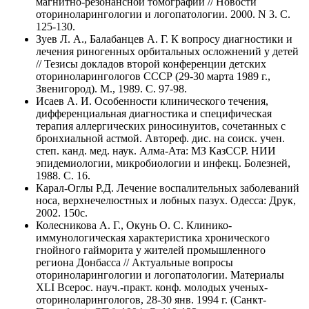
магнитно-резонансной томографии // Новости
оториноларингологии и логопатологии. 2000. N 3. C.
125-130.
Зуев Л. А., Балабанцев А. Г. К вопросу диагностики и
лечения риногенных орбитальных осложнений у детей
// Тезисы докладов второй конференции детских
оториноларингологов СССР (29-30 марта 1989 г.,
Звенигород). М., 1989. C. 97-98.
Исаев А. И. Особенности клинического течения,
дифференциальная диагностика и специфическая
терапия аллергических риносинуитов, сочетанных с
бронхиальной астмой. Автореф. дис. на соиск. учен.
степ. канд. мед. наук. Алма-Ата: МЗ КазССР. НИИ
эпидемиологии, микробиологии и инфекц. Болезней,
1988. C. 16.
Карал-Оглы Р.Д. Лечение воспалительных заболеваний
носа, верхнечелюстных и лобных пазух. Одесса: Друк,
2002. 150с.
Колесникова А. Г., Окунь О. С. Клинико-
иммунологическая характеристика хронического
гнойного гайморита у жителей промышленного
региона Донбасса // Актуальные вопросы
оториноларингологии и логопатологии. Материалы
XLI Всерос. науч.-практ. конф. молодых ученых-
оториноларингологов, 28-30 янв. 1994 г. (Санкт-