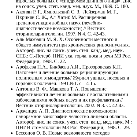
взрослых больных с «синдромом длинного лица». Дис.
на соиск. учен. степ. канд. мед. наук. М., 1989. C. 180.
Акопян Р. Г., Ямпольский С. З., Лейзерман М. Г.,
Пхрикян С. Ж., Ал-Хатиб М. Расширенная
трепанопункция лобных пазух (лечебно-
диагностические возможности) // Вестник
оториноларингологии. 1997. N 4. C. 42-43.
Аль-Махбаши М. Я. Х. Особенности местного и
общего иммунитета при хронических риносинуситах.
Автореф. дис. на соиск. учен. степ. канд. мед. наук.
СПБ.: С.-Петерб. НИИ уха, горла, носа и речи МЗ Рос.
Федерации, 1998. C. 22.
Арефьева Н.А., Бикбаева А.И., Прозоровская К.Н.
Патогенез и лечение больных рецидивирующим
полипозным этмоидитом// Журнал ушных, носовых и
горловых болезней. 1991.№1. с. 14-15.
Антонив В. Ф., Машкова Т. А. Повышение
эффективности лечения больных с воспалительными
заболеваниями лобных пазух и их профилактика //
Вестник оториноларингологии. 2002. N 3. C. 42-43.
Аржанцев А. П. Диагностические возможности
панорамной зонографии челюстно-лицевой области.
Автореф. дис. на соиск. учен. степ. канд. мед. наук. М.:
ЦНИИ стоматологии МЗ Рос. Федерации, 1998. C. 29.
Бессонов О. В. Новые возможности методов