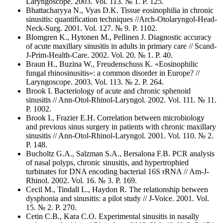
Laryngoscope. 2003. Vol. 113. № 1. Р. 125.
Bhattacharyya N., Vyas D.K. Tissue eosinophilia in chronic
sinusitis: quantification techniques //Arch-Otolaryngol-Head-
Neck-Surg. 2001. Vol. 127. № 9. Р. 1102.
Blomgren K., Hytonen M., Pellinen J. Diagnostic accuracy
of acute maxillary sinusitis in adults in primary care // Scand-
J-Prim-Health-Care. 2002. Vol. 20. № 1. Р. 40.
Braun H., Buzina W., Freudenschuss K. «Eosinophilic
fungal rhinosinusitis»: a common disorder in Europe? //
Laryngoscope. 2003. Vol. 113. № 2. Р. 264.
Brook I. Bacteriology of acute and chronic sphenoid
sinusitis // Ann-Otol-Rhinol-Laryngol. 2002. Vol. 111. № 11.
Р. 1002.
Brook I., Frazier E.H. Correlation between microbiology
and previous sinus surgery in patients with chronic maxillary
sinusitis // Ann-Otol-Rhinol-Laryngol. 2001. Vol. 110. № 2.
Р. 148.
Bucholtz G.A., Salzman S.A., Bersalona F.B. PCR analysis
of nasal polyps, chronic sinusitis, and hypertrophied
turbinates for DNA encoding bacterial 16S rRNA // Am-J-
Rhinol. 2002. Vol. 16. № 3. Р. 169.
Cecil M., Tindall L., Haydon R. The relationship between
dysphonia and sinusitis: a pilot study // J-Voice. 2001. Vol.
15. № 2. Р. 270.
Cetin C.B., Kara C.O. Experimental sinusitis in nasally