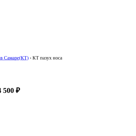
в Самаре(КТ)
›
КТ пазух носа
 500 ₽