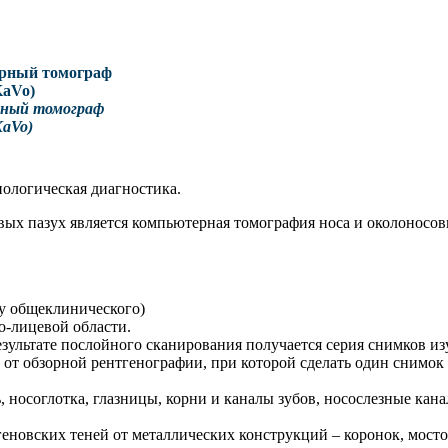
ный томограф
KaVo)
ологическая диагностика.
ых пазух является компьютерная томография носа и околоносовы
 у общеклинического)
о-лицевой области.
езультате послойного сканирования получается серия снимков из
 от обзорной рентгенографии, при которой сделать один снимок
носоглотка, глазницы, корни и каналы зубов, носослезные канал
новских теней от металлических конструкций – коронок, мосто