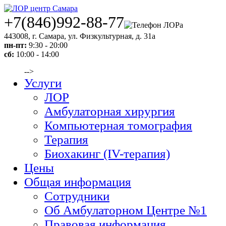
+7(846)992-88-77
443008
,
г. Самара
,
ул. Физкультурная, д. 31а
пн-пт:
9:30 - 20:00
сб:
10:00 - 14:00
-->
Услуги
ЛОР
Амбулаторная хирургия
Компьютерная томография
Терапия
Биохакинг (IV-терапия)
Цены
Общая информация
Сотрудники
Об Амбулаторном Центре №1
Правовая информация