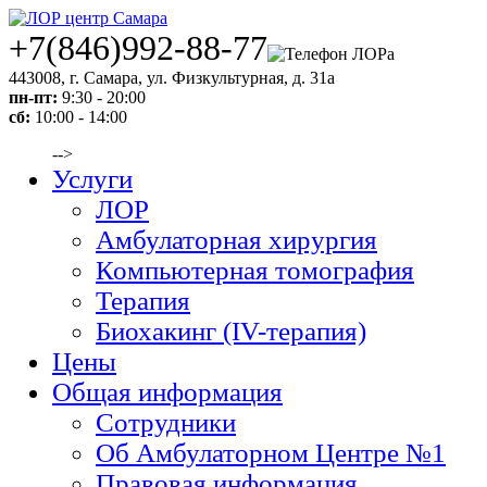
+7(846)992-88-77
443008
,
г. Самара
,
ул. Физкультурная, д. 31а
пн-пт:
9:30 - 20:00
сб:
10:00 - 14:00
-->
Услуги
ЛОР
Амбулаторная хирургия
Компьютерная томография
Терапия
Биохакинг (IV-терапия)
Цены
Общая информация
Сотрудники
Об Амбулаторном Центре №1
Правовая информация