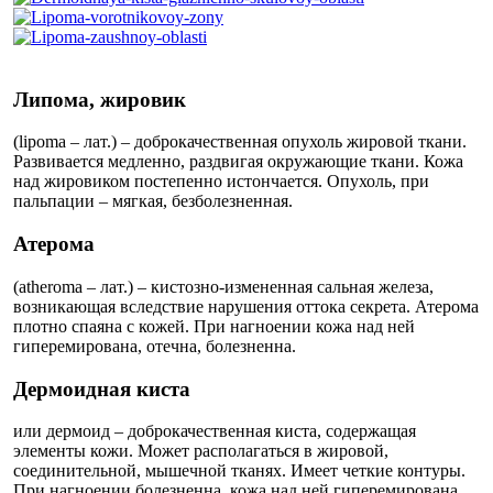
Липома, жировик
(lipoma – лат.) – доброкачественная опухоль жировой ткани.
Развивается медленно, раздвигая окружающие ткани. Кожа
над жировиком постепенно истончается. Опухоль, при
пальпации – мягкая, безболезненная.
Атерома
(atheroma – лат.) – кистозно-измененная сальная железа,
возникающая вследствие нарушения оттока секрета. Атерома
плотно спаяна с кожей. При нагноении кожа над ней
гиперемирована, отечна, болезненна.
Дермоидная киста
или дермоид – доброкачественная киста, содержащая
элементы кожи. Может располагаться в жировой,
соединительной, мышечной тканях. Имеет четкие контуры.
При нагноении болезненна, кожа над ней гиперемирована.