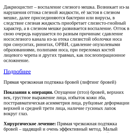
Дакриоцистит – воспаление слезного мешка. Возникает из-за
нарушения оттока слезной жидкости, её застоя в слезном
мешке, далее присоединяются бактерии или вирусы, в
следствие слезная жидкость приобретает слизисто-гнойный
характер, а в слезном мешке развивается воспаление. Отток в
свою очередь нарушается по разным причинам: сдавление
носослезного канала из-за отека слизистой оболочки носа
при синуситах, ринитах, ОРВИ, сдавление опухолевыми
образованиями, полипами носа, при переломах костей
лицевого черепа и других травмах, как послеоперационное
осложнение.
Подробнее
Прямая чрезкожная подтяжка бровей (лифтинг бровей)
Показания к операции.
Опущение (птоз) бровей, верхних
век, грустное выражение лица, избыток кожи лба,
посттравматическая асимметрия лица, рубцовые деформации
верхней и средней трети лица, наличие гусиных лапок
вокруг глаз.
Хирургическое лечение:
Прямая чрезкожная подтяжка
бровей – щадящий и очень эффективный метод. Малый